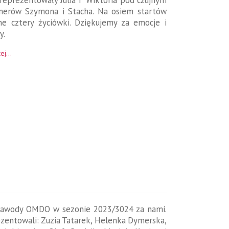
reprezentowały Julia i Wiktoria pod czujnym
nerów Szymona i Stacha. Na osiem startów
ne cztery życiówki. Dziękujemy za emocje i
y.
ej...
zawody OMDO w sezonie 2023/3024 za nami.
zentowali: Zuzia Tatarek, Helenka Dymerska,