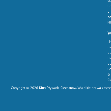
ul
0
e-
ad
N
W
„I
Ci
od
Ci
od
Fe
Gr
C
Copyright © 2026 Klub Pływacki Ciechanów. Wszelkie prawa zastr