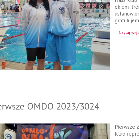
Nasz klub 
okiem tre
ustanowio
gratulujem
Czytaj więc
erwsze OMDO 2023/3024
Pierwsze 
Klub repre