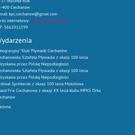
. 17 Stycznia 60B
6-400 Ciechanów
mail: kpc.ciechanow@gmail.com
res internetowy:
www.kpciechanow.pl
IP: 5662011399
ydarzenia
ntegracyjny” Klub Pływacki Ciechanów
echanowska Sztafeta Pływacka z okazji 100-lecia
zyskania przez Polskę Niepodległości
echanowska Sztafeta Pływacka z okazji 100-lecia
zyskania przez Polskę Niepodległości
stiwal Sprinterski z okazji 100 lecia Mokotowa
and Prix Ciechanowa z okazji XX lecia klubu MPKS Orka
iechanów
zeżone.