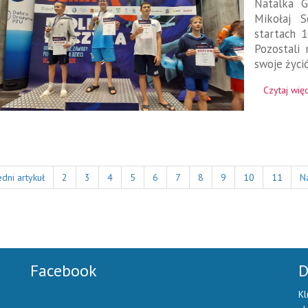
Natalka G
Mikołaj 
startach 
Pozostali 
swoje życi
Czytaj więc
dni artykuł
2
3
4
5
6
7
8
9
10
11
Na
Facebook
D
Kl