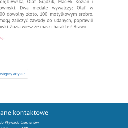
ołębiewska, Olaf Grądzik, Maciek Kozian i
Sowiński. Dwa medale wywalczył Olaf w
100 dowolny złoto, 100 motylkowym srebro.
mogą zaliczyć zawody do udanych, poprawili
ówki. Zuzia wiesz że masz charakter! Brawo.
ej...
stępny artykuł
ane kontaktowe
ub Pływacki Ciechanów