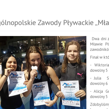
ólnopolskie Zawody Pływackie „Mła
Dwa dni z
Mławie Pł
zawodników
Finał w kt
- Wiktori
dowolny 5 
- Julia S
dowolny 6 
- Alicja 
dowolny 5 
Zdobyliśmy