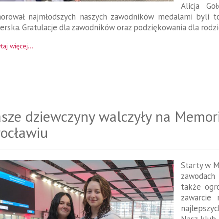
Alicja Go
orował najmłodszych naszych zawodników medalami byli to:
rska. Gratulacje dla zawodników oraz podziękowania dla rodzi
taj więcej...
sze dziewczyny walczyły na Memor
ocławiu
Starty w M
zawodach t
także ogr
zawarcie 
najlepszy