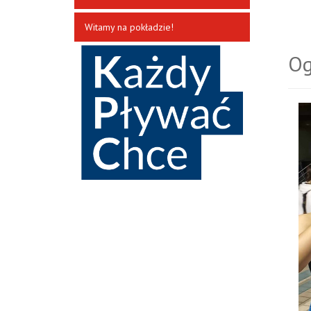
Witamy na pokładzie!
Og