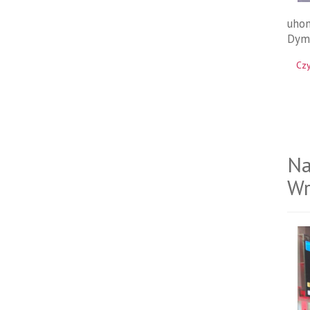
uhon
Dyme
Czy
Na
Wr