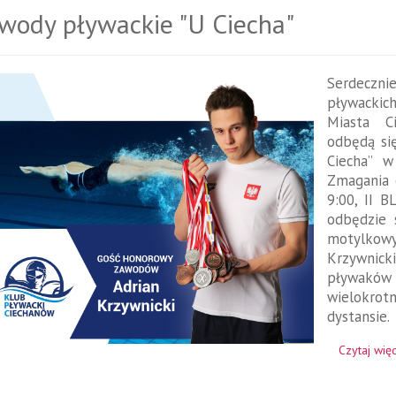
wody pływackie "U Ciecha"
Serdeczn
pływackic
Miasta C
odbędą się
Ciecha” w
Zmagania 
9:00, II B
odbędzie
motylkowy
Krzywnic
pływaków 
wielokro
dystansie.
Czytaj więc