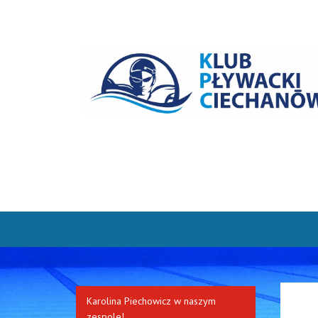
Karolina Piechowicz w naszym
zespole!