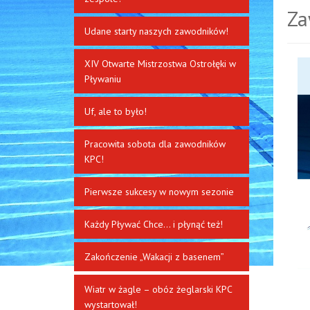
Za
Udane starty naszych zawodników!
XIV Otwarte Mistrzostwa Ostrołęki w
Pływaniu
Uf, ale to było!
Pracowita sobota dla zawodników
KPC!
Pierwsze sukcesy w nowym sezonie
Każdy Pływać Chce… i płynąć też!
Zakończenie „Wakacji z basenem”
Wiatr w żagle – obóz żeglarski KPC
wystartował!