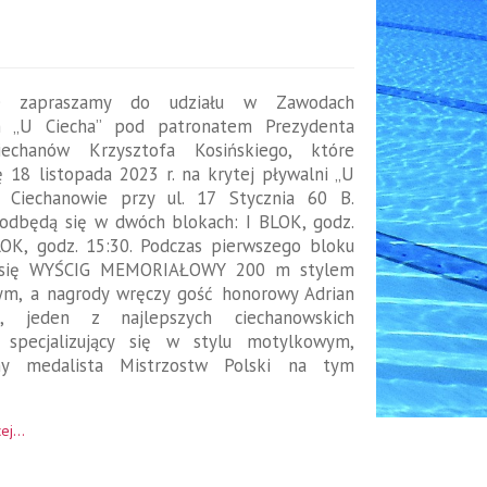
ie zapraszamy do udziału w Zawodach
h „U Ciecha” pod patronatem Prezydenta
iechanów Krzysztofa Kosińskiego, które
 18 listopada 2023 r. na krytej pływalni „U
 Ciechanowie przy ul. 17 Stycznia 60 B.
odbędą się w dwóch blokach: I BLOK, godz.
LOK, godz. 15:30. Podczas pierwszego bloku
 się WYŚCIG MEMORIAŁOWY 200 m stylem
m, a nagrody wręczy gość honorowy Adrian
ki, jeden z najlepszych ciechanowskich
specjalizujący się w stylu motylkowym,
tny medalista Mistrzostw Polski na tym
ej...