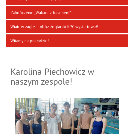
Zakończenie „Wakacji z basenem”
Wiatr w żagle – obóz żeglarski KPC wystartował!
Witamy na pokładzie!
Karolina Piechowicz w
naszym zespole!